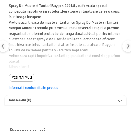
Spray De Muste si Tantari Baygon 400ML, cu formula special
conceputa impotriva insectelor zburatoare si taratoare ce se gasesc
in intreaga incapere.
Protejeaza-ti casa de muste si tantari cu Spray De Muste si Tantari
Baygon 400ML! Formula puternica elimina insectele rapid si previne
reaparitia lor, oferind protectie de lunga durata. Ideal pentru interior
si exterior, acest spray este usor de utilizat si actioneaza eficient
impotriva mustelor, tantarilor si altor insecte zburatoare. Baygon –
solutia de incredere pentru o vara fara neplaceri!
Actioneaza rapid impotriva tantarilor, gandacilor si mustelor, parfum
placut.
Miros placut
Capacitate: 400ml
Non-toxic
VEZI MAI MULT
Ideal pentru: Tantari si Muste
Informatii conformitate produs
Comandati
Spray De Muste si Tantari Baygon 400ML, la cel mai bun
raport calitate-pret la
H
erstore
Review-uri
(0)
Recomandari