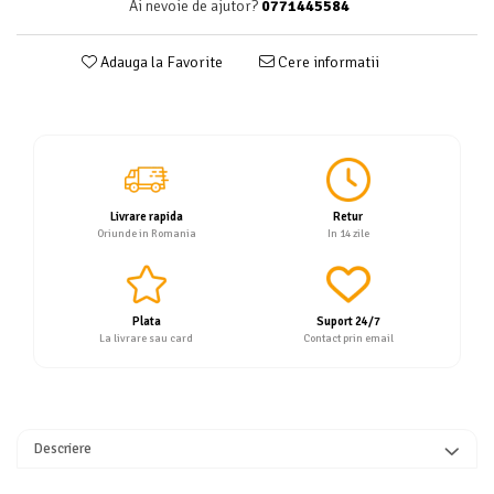
Ai nevoie de ajutor?
0771445584
Servetele
Sapunuri
Adauga la Favorite
Cere informatii
Livrare rapida
Retur
Oriunde in Romania
In 14 zile
Plata
Suport 24/7
La livrare sau card
Contact prin email
Descriere