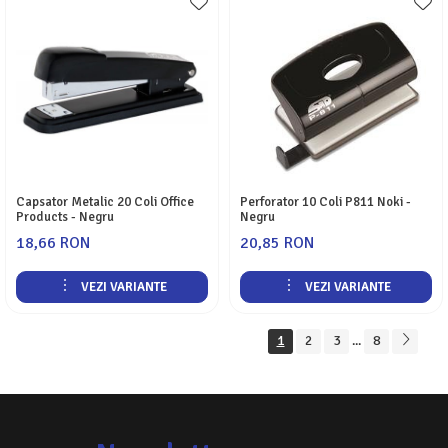
Capsator Metalic 20 Coli Office
Perforator 10 Coli P811 Noki -
Products - Negru
Negru
18,66 RON
20,85 RON
VEZI VARIANTE
VEZI VARIANTE
1
2
3
8
...