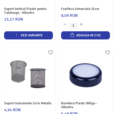
Servetele
Suport Vertical Plastic pentru
Foarfeca Universala 21cm
Sapunuri
Cataloage - Albastru
8,09 RON
13,17 RON
VEZI VARIANTE
ADAUGA IN COS
Suport Instrumente Scris Metalic
Buretiera Plastic Willgo -
Albastru
4,94 RON
5,48 RON