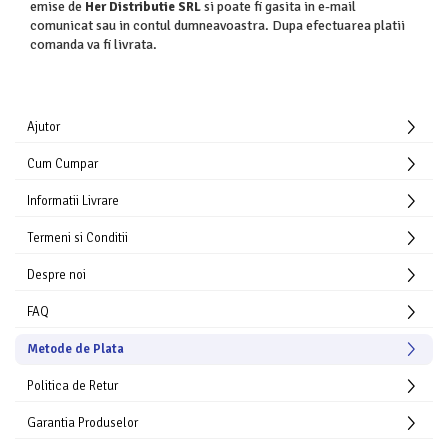
Articole Bucatarie
emise de
si poate fi gasita in e-mail
Her Distributie SRL
Documente
Permanent Marker, Carioci
comunicat sau in contul dumneavoastra. Dupa efectuarea platii
Articole Bucatarie, Curatenie si
Cuttere si Foarfeci, Elastice pentru
comanda va fi livrata.
Protocol
Pix cu gel
bani, Ecusoane, Snururi Ecuson
Detergenti Suprafete, Gresie si
Pix cu mecanism
Faianta
Notesuri si indecsi autoadezivi
Pix fara mecanism
Detergenti Vase
Suporturi Birou, Cutii Metalice si
Ajutor
Stilouri, Patroane Cerneala, Rollere
Etichete pentru Chei
Dispensere si Dozatoare
Cum Cumpar
Echipamente, Uniforme Medicale
Informatii Livrare
Galeata, Mop, Cozi, Faras, Matura,
Racleta, Pulverizator
Termeni si Conditii
Insecticide
Despre noi
Manusi si Masti Protectie
FAQ
Odorizante
Metode de Plata
Produse din hartie
Politica de Retur
Hartie igienica
Role Prosop
Garantia Produselor
Role Prosop, Curatenie si Protocol