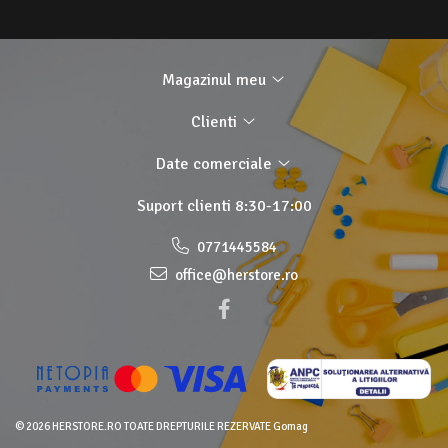
Magazinul meu
Clienti
Date comerciale
Suport clienti
8:30-17:00
0771445584
office@herstore.ro
© 2026 HERSTORE.RO TOATE DREPTURILE REZERVATE
Gomag