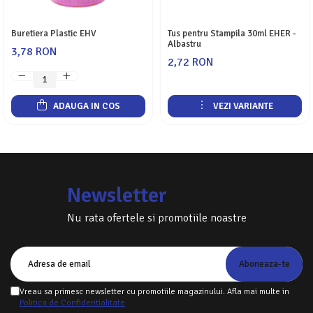
Servetele
Sapunuri
Buretiera Plastic EHV
Tus pentru Stampila 30ml EHER -
Albastru
3,78 RON
2,72 RON
ADAUGA IN COS
VEZI VARIANTE
Newsletter
Nu rata ofertele si promotiile noastre
Vreau sa primesc newsletter cu promotiile magazinului. Afla mai multe in
Politica de Confidentialitate