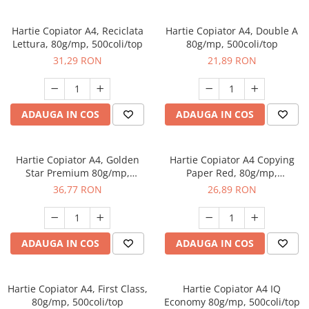
Articole Bucatarie
Documente
Permanent Marker, Carioci
Articole Bucatarie, Curatenie si
Cuttere si Foarfeci, Elastice pentru
Hartie Copiator A4, Reciclata
Hartie Copiator A4, Double A
Protocol
Pix cu gel
bani, Ecusoane, Snururi Ecuson
Lettura, 80g/mp, 500coli/top
80g/mp, 500coli/top
Detergenti Suprafete, Gresie si
Pix cu mecanism
31,29 RON
21,89 RON
Faianta
Notesuri si indecsi autoadezivi
Pix fara mecanism
Detergenti Vase
Suporturi Birou, Cutii Metalice si
Stilouri, Patroane Cerneala,
Etichete pentru Chei
Dispensere si Dozatoare
Rollere
ADAUGA IN COS
ADAUGA IN COS
Echipamente, Uniforme Medicale
Galeata, Mop, Cozi, Faras, Matura,
Hartie Copiator A4, Golden
Hartie Copiator A4 Copying
Racleta, Pulverizator
Star Premium 80g/mp,
Paper Red, 80g/mp,
Insecticide
500coli/top
500coli/top
36,77 RON
26,89 RON
Manusi si Masti Protectie
Odorizante
ADAUGA IN COS
ADAUGA IN COS
Produse din hartie
Hartie igienica
Role Prosop
Hartie Copiator A4, First Class,
Hartie Copiator A4 IQ
80g/mp, 500coli/top
Economy 80g/mp, 500coli/top
Role Prosop, Curatenie si Protocol