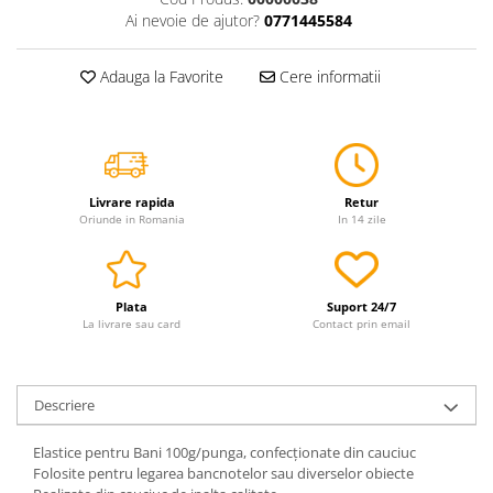
Ai nevoie de ajutor?
0771445584
Servetele
Sapunuri
Adauga la Favorite
Cere informatii
Livrare rapida
Retur
Oriunde in Romania
In 14 zile
Plata
Suport 24/7
La livrare sau card
Contact prin email
Descriere
Elastice pentru Bani 100g/punga, confecționate din cauciuc
Folosite pentru legarea bancnotelor sau diverselor obiecte