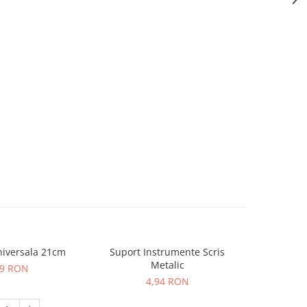
niversala 21cm
Suport Instrumente Scris
Buretier
Metalic
09 RON
4,94 RON