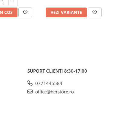
N COS
VEZI VARIANTE
VEZI 
SUPORT CLIENTI
8:30-17:00
0771445584
office@herstore.ro