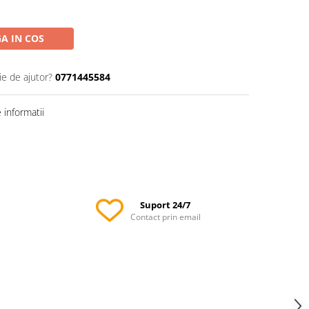
A IN COS
ie de ajutor?
0771445584
informatii
Suport 24/7
Contact prin email