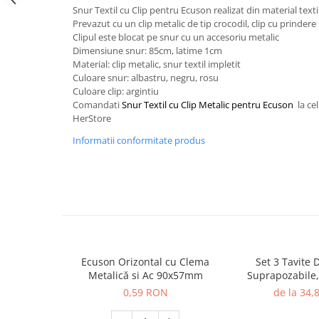
Snur Textil cu Clip pentru Ecuson realizat din material texti
Servetele
Prevazut cu un clip metalic de tip crocodil, clip cu prindere
Sapunuri
Clipul este blocat pe snur cu un accesoriu metalic
Dimensiune snur: 85cm, latime 1cm
Material: clip metalic, snur textil impletit
Culoare snur: albastru, negru, rosu
Culoare clip: argintiu
Comandati
Snur Textil cu Clip Metalic pentru Ecuson
la ce
HerStore
Informatii conformitate produs
Ecuson Orizontal cu Clema
Set 3 Tavite
Metalică si Ac 90x57mm
Suprapozabile,
Ehe
0,59 RON
de la 34