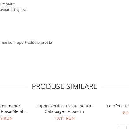
l impletit
 usoara si sigura
l mai bun raport calitate-pret la
PRODUSE SIMILARE
 Documente
Suport Vertical Plastic pentru
Foarfeca U
 Plasa Metal
Cataloage - Albastru
8,
r
,89 RON
13,17 RON