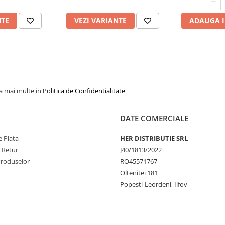
NTE
VEZI VARIANTE
ADAUGA I
la mai multe in
Politica de Confidentialitate
DATE COMERCIALE
 Plata
HER DISTRIBUTIE SRL
e Retur
J40/1813/2022
Produselor
RO45571767
Oltenitei 181
Popesti-Leordeni, Ilfov