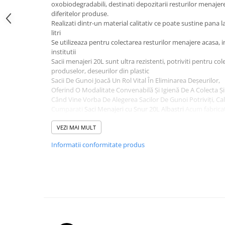
oxobiodegradabili, destinati depozitarii resturilor menajere
Servetele
diferitelor produse.
Realizati dintr-un material calitativ ce poate sustine pana la
Sapunuri
litri
Se utilizeaza pentru colectarea resturilor menajere acasa, i
institutii
Sacii menajeri 20L sunt ultra rezistenti, potriviti pentru co
produselor, deseurilor din plastic
Sacii De Gunoi Joacă Un Rol Vital În Eliminarea Deșeurilor,
Oferind O Modalitate Convenabilă Și Igienă De A Colecta Ș
Când Vine Vorba De Alegerea Sacilor De Gunoi Potriviți, Ca
Cumparati
Saci Menajeri cu Snur 20L Albastri
Acum fabrica
Alegerea sacului potrivit este: volumul sacului sa depasea
de gunoi.In acest caz, daca cosul de gunoi are 10-15L, sacul 
VEZI MAI MULT
astfel incat sa depaseasca marginile cosului de gunoi si sa 
Informatii conformitate produs
inauntru atunci cand aruncam gunoiul.
Ambalare : 20buc/rola
Dimensiune 47*55 cm
Grosime: 20microni
Comandati
Saci Menajeri cu Snur 20L Albastri
la cel mai bu
.