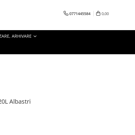
0771445584
0,00
ZARE, ARHIVARE
20L Albastri