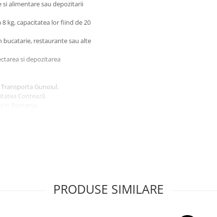
 si alimentare sau depozitarii
 8 kg, capacitatea lor fiind de 20
n bucatarie, restaurante sau alte
lectarea si depozitarea
i Transporta Gunoiul.
litatea Contează.
ti in Romania
sca cu jumatate volumul cosului
potrivit trebuie sa aiba 20L,
le acopere, ca sacul sa nu cada
n raport calitate-pret la HerStore
PRODUSE SIMILARE