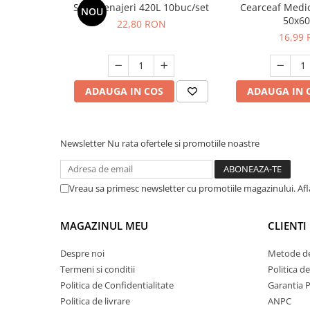
Saci Menajeri 420L 10buc/set
Cearceaf Medic
NOU
50x6
22,80 RON
16,99
ADAUGA IN COS
ADAUGA IN 
Newsletter
Nu rata ofertele si promotiile noastre
Vreau sa primesc newsletter cu promotiile magazinului. Af
MAGAZINUL MEU
CLIENTI
Despre noi
Metode de
Termeni si conditii
Politica d
Politica de Confidentialitate
Garantia 
Politica de livrare
ANPC