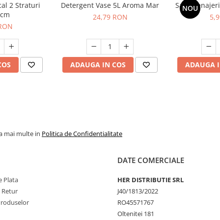
al 2 Straturi
Detergent Vase 5L Aroma Mar
Saci Menajeri
NOU
0cm
24,79 RON
5,
 RON
COS
ADAUGA IN COS
ADAUGA I
la mai multe in
Politica de Confidentialitate
DATE COMERCIALE
 Plata
HER DISTRIBUTIE SRL
e Retur
J40/1813/2022
Produselor
RO45571767
Oltenitei 181