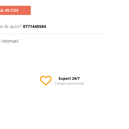
A IN COS
ie de ajutor?
0771445584
informatii
Suport 24/7
Contact prin email