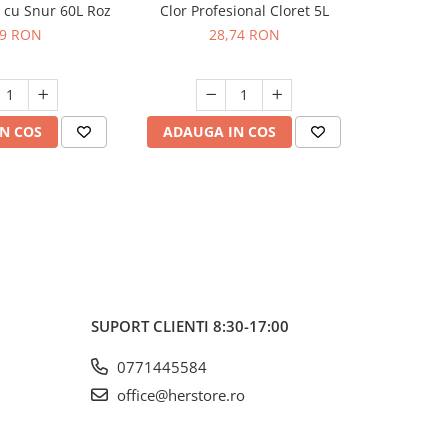
 cu Snur 60L Roz
Clor Profesional Cloret 5L
Saci Menaj
99 RON
28,74 RON
N COS
ADAUGA IN COS
ADAUG
SUPORT CLIENTI
8:30-17:00
0771445584
office@herstore.ro