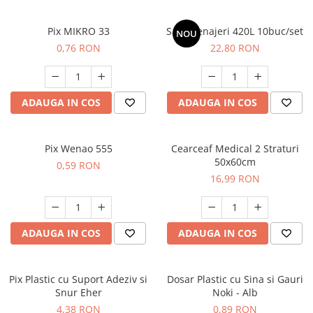
Articole Bucatarie
Documente
Permanent Marker, Carioci
Articole Bucatarie, Curatenie si
Cuttere si Foarfeci, Elastice pentru
Pix MIKRO 33
Saci Menajeri 420L 10buc/set
Protocol
NOU
Pix cu gel
bani, Ecusoane, Snururi Ecuson
0,76 RON
22,80 RON
Detergenti Suprafete, Gresie si
Pix cu mecanism
Faianta
Notesuri si indecsi autoadezivi
Pix fara mecanism
Detergenti Vase
Suporturi Birou, Cutii Metalice si
Stilouri, Patroane Cerneala,
Etichete pentru Chei
ADAUGA IN COS
ADAUGA IN COS
Dispensere si Dozatoare
Rollere
Echipamente, Uniforme Medicale
Pix Wenao 555
Cearceaf Medical 2 Straturi
Galeata, Mop, Cozi, Faras, Matura,
50x60cm
Racleta, Pulverizator
0,59 RON
16,99 RON
Insecticide
Manusi si Masti Protectie
Odorizante
ADAUGA IN COS
ADAUGA IN COS
Produse din hartie
Hartie igienica
Pix Plastic cu Suport Adeziv si
Dosar Plastic cu Sina si Gauri
Role Prosop
Snur Eher
Noki - Alb
4,38 RON
0,89 RON
Role Prosop, Curatenie si Protocol