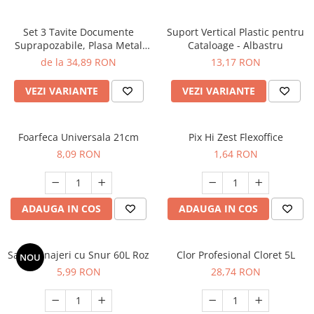
Set 3 Tavite Documente
Suport Vertical Plastic pentru
Suprapozabile, Plasa Metal
Cataloage - Albastru
Eher
de la 34,89 RON
13,17 RON
VEZI VARIANTE
VEZI VARIANTE
Foarfeca Universala 21cm
Pix Hi Zest Flexoffice
8,09 RON
1,64 RON
ADAUGA IN COS
ADAUGA IN COS
Saci Menajeri cu Snur 60L Roz
Clor Profesional Cloret 5L
NOU
5,99 RON
28,74 RON