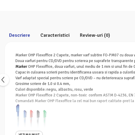
Servetele
Sapunuri
Descriere
Caracteristici
Review-uri
(0)
Marker OHP Flexoffice 2 Capete, marker varf subtire FO-PM07 cu doua va
Doua varfuri pentru CD/DVD pentru scrierea pe suprafete transparente pr
Marker
OHP Flexoffice, doua varfuri, unul mediu de 1 mm si unul fin de
Capac in culoarea scrierii pentru identificarea usoara si rapida a culoril
Varf adaptat special pentru scriere pe CD/DVD – nu deterioreaza supraf
Grosime scriere de 1.0 si 0.4 mm,
Culori disponibile: negru, albastru, rosu, verde
Marker OHP Flexoffice 2 Capete, non-toxic conform ASTM D-4236, EN 7
Comandati Marker OHP Flexoffice la cel mai bun raport calitate-pret la
VEZI MAI MULT