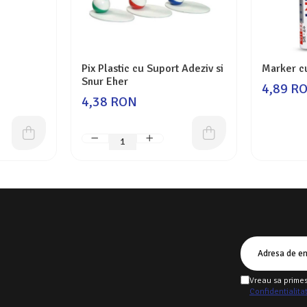
Pix Plastic cu Suport Adeziv si
Marker c
Snur Eher
4,89 R
4,38 RON
Vreau sa primes
Confidentialita