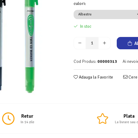
culori
:
In stoc
A
Cod Produs:
00000313
Ai nevoi
Adauga la Favorite
Cere 
Retur
Plata
In 14 zile
La livrare sau 