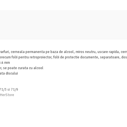
rfuri, cerneala permanenta pe baza de alcool, miros neutru, uscare rapida, cern
ecum folii pentru retroproiector, folii de protectie documente, separatoare, dosa
 0.4 mm
or, se poate curata cu alcool
ata discului
1/3 si 71/9
 HerStore