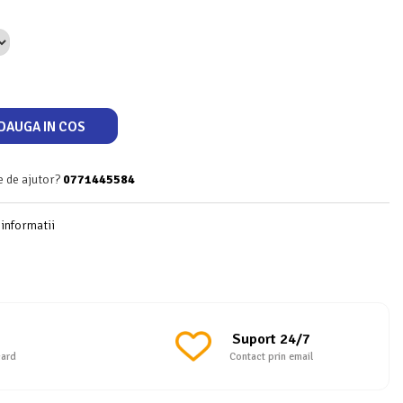
DAUGA IN COS
e de ajutor?
0771445584
informatii
Suport 24/7
card
Contact prin email