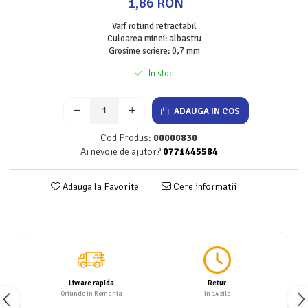
1,86 RON
Servetele
Varf rotund retractabil
Sapunuri
Culoarea minei: albastru
Grosime scriere: 0,7 mm
In stoc
ADAUGA IN COS
Cod Produs:
00000830
Ai nevoie de ajutor?
0771445584
Adauga la Favorite
Cere informatii
Livrare rapida
Retur
Oriunde in Romania
In 14 zile