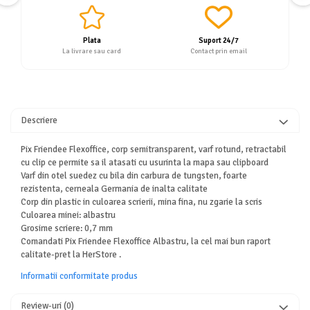
Plata
Suport 24/7
La livrare sau card
Contact prin email
Descriere
Pix Friendee Flexoffice, corp semitransparent, varf rotund, retractabil
cu clip ce permite sa il atasati cu usurinta la mapa sau clipboard
Varf din otel suedez cu bila din carbura de tungsten, foarte
rezistenta, cerneala Germania de inalta calitate
Corp din plastic in culoarea scrierii, mina fina, nu zgarie la scris
Culoarea minei: albastru
Grosime scriere: 0,7 mm
Comandati Pix Friendee Flexoffice Albastru, la cel mai bun raport
calitate-pret la HerStore .
Informatii conformitate produs
Review-uri
(0)