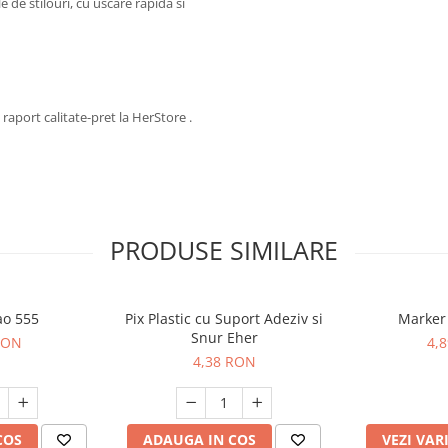
e stilouri, cu uscare rapida si
aport calitate-pret la HerStore .
PRODUSE SIMILARE
ao 555
Pix Plastic cu Suport Adeziv si
Marker
Snur Eher
RON
4,
4,38 RON
COS
ADAUGA IN COS
VEZI VAR