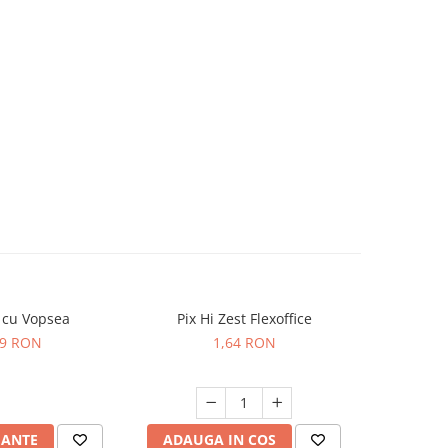
 cu Vopsea
Pix Hi Zest Flexoffice
Pix Plasti
89 RON
1,64 RON
IANTE
ADAUGA IN COS
ADAUG