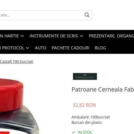
IN HARTIE
INSTRUMENTE DE SCRIS
PREZENTARE, ORGANI
SI PROTOCOL
AUTO
PACHETE CADOURI
BLOG
Castell 100 buc/set
Patroane Cerneala Fabe
32,82 RON
Ambalare: 100buc/set
Borcan din plastc
IN STOC