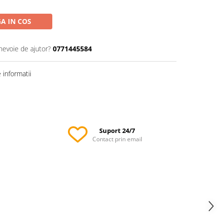
A IN COS
 nevoie de ajutor?
0771445584
informatii
Suport 24/7
Contact prin email