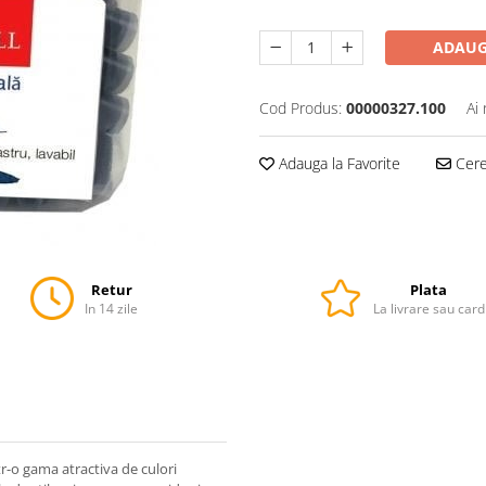
ADAUG
Cod Produs:
00000327.100
Ai
Adauga la Favorite
Cere 
Retur
Plata
In 14 zile
La livrare sau card
tr-o gama atractiva de culori