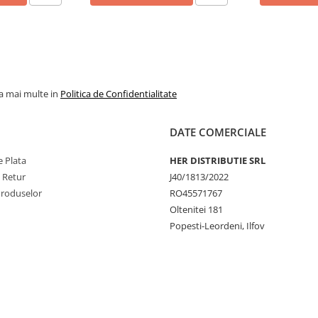
la mai multe in
Politica de Confidentialitate
DATE COMERCIALE
 Plata
HER DISTRIBUTIE SRL
e Retur
J40/1813/2022
Produselor
RO45571767
Oltenitei 181
Popesti-Leordeni, Ilfov