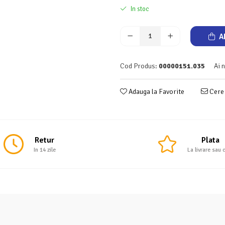
In stoc
A
Cod Produs:
00000151.035
Ai 
Adauga la Favorite
Cere 
Retur
Plata
In 14 zile
La livrare sau 