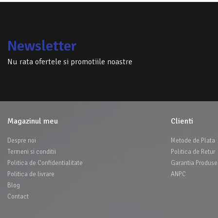
Newsletter
Nu rata ofertele si promotiile noastre
Magazinul meu
Clienti
Despre noi
Metode de Plata
Termeni si conditii
Politica de Retur
Politica de Confidentialitate
Garantia Produse
Politica de livrare
ANPC
Blog
Contact