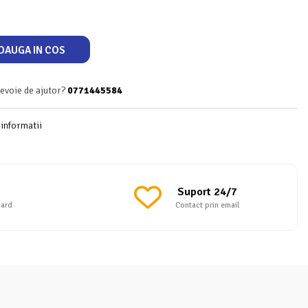
DAUGA IN COS
nevoie de ajutor?
0771445584
informatii
Suport 24/7
card
Contact prin email