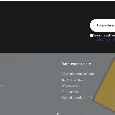
Vreau sa primes
Confidentialita
Date comerciale
HER DISTRIBUTIE SRL
J40/1813/2022
lor
RO45571767
Oltenitei 181
Popesti-Leordeni, Ilfov