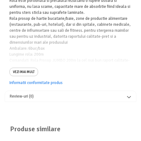
Rola este portionata si pretaiata rezultand o rupere usoara si
uniforma, nu lasa scame, capacitate mare de absorbtie fiind ideala si
pentru sters sticla sau suprafete laminate.
Rola prosop de hartie bucatarie/baie, zone de productie alimentare
(restaurante, pub-uri, hoteluri), dar si din spitale, cabinete medicale,
centre de infrumsetare sau sali de fitness. pentru stergerea mainilor
sau pentru uz industrial, datorita raportului calitate-pret si a
dimensiunilor mari ale produsului
Ambalare: 6buc/bax
Lungime rola: 200m
Comandati Rola Prosop JUMBO 200m la cel mai bun raport calitate-
pret la HerStore .
VEZI MAI MULT
Informatii conformitate produs
Review-uri
(0)
Produse similare