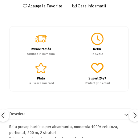
Adauga la Favorite
Cere informatii
Servetele
Sapunuri
Livrare rapida
Retur
Oriunde in Romania
In 14 zile
Plata
Suport 24/7
La livrare sau card
Contact prin email
Descriere
Rola prosop hartie super absorbanta, monorola 100% celuloza,
portionat, 200 m, 2 straturi