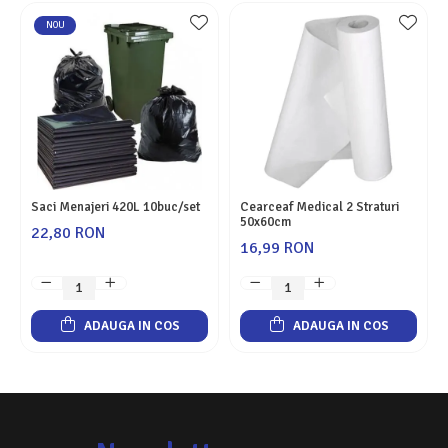
NOU
Saci Menajeri 420L 10buc/set
Cearceaf Medical 2 Straturi
50x60cm
22,80 RON
16,99 RON
ADAUGA IN COS
ADAUGA IN COS