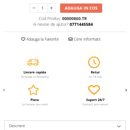
Servetele
ADAUGA IN COS
Sapunuri
Cod Produs:
00000860.TR
Ai nevoie de ajutor?
0771445584
Adauga la Favorite
Cere informatii
Livrare rapida
Retur
Oriunde in Romania
In 14 zile
Plata
Suport 24/7
La livrare sau card
Contact prin email
Descriere