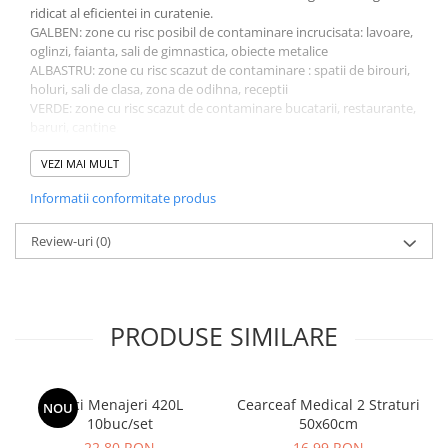
ridicat al eficientei in curatenie.
GALBEN: zone cu risc posibil de contaminare incrucisata: lavoare,
oglinzi, faianta, sali de gimnastica, obiecte metalice
ALBASTRU: zone cu risc scazut de contaminare : spatii de birouri,
holuri, sali de clasa, zona de odihna, receptii
VERDE: zone cu risc scazut de contaminare bucatarii, restaurante,
baruri, cantine
ROSU: zone cu risc mare de contaminare, WC-uri, cabine de dus,
bai
VEZI MAI MULT
Dimensiune 16x18 cm
Informatii conformitate produs
Culoare: Asortate
Ambalare: 3buc/set
Comandati Lavete Umede Super Absorbante si Rezistente
Review-uri
(0)
16x18cm 3buc/set, la cel mai bun raport calitate-pret la HerStore
.
PRODUSE SIMILARE
Saci Menajeri 420L
Cearceaf Medical 2 Straturi
NOU
10buc/set
50x60cm
22,80 RON
16,99 RON