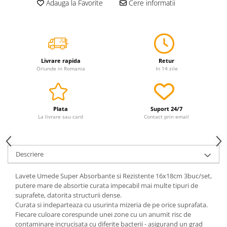
Adauga la Favorite
Cere informatii
Servetele
Sapunuri
Livrare rapida
Retur
Oriunde in Romania
In 14 zile
Plata
Suport 24/7
La livrare sau card
Contact prin email
Descriere
Lavete Umede Super Absorbante si Rezistente 16x18cm 3buc/set,
putere mare de absortie curata impecabil mai multe tipuri de
suprafete, datorita structurii dense.
Curata si indeparteaza cu usurinta mizeria de pe orice suprafata.
Fiecare culoare corespunde unei zone cu un anumit risc de
contaminare incrucisata cu diferite bacterii - asigurand un grad