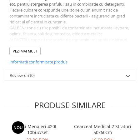
etc. pentru stergerea prafului, sau in combinatie cu detergenti.
Fiecare culoare corespunde unei zone cu un anumit risc de
contaminare incrucisata cu diferite bacterii - asigurand un grad
ridicat al eficientei in curatenie.
GALBEN: zone cu risc posibil de contaminare incrucisata: lavoare,
oglinzi, faianta, sali de gimnastica, obiecte metalice
ALBASTRU: zone cu risc scazut de contaminare : spatii de birouri,
holuri, sali de clasa, zona de odihna, receptii
VERDE: zone cu risc scazut de contaminare bucatarii, restaurante,
VEZI MAI MULT
baruri, cantine
Informatii conformitate produs
ROSU: zone cu risc mare de contaminare, WC-uri, cabine de dus,
bai
Review-uri
(0)
Dimensiune 30 x 30 cm
Culoare: Albastru
Ambalare: 1buc/set
Comandati Laveta Microfibra Albastra, Profesionala 30x30cm, la
cel mai bun raport calitate-pret la HerStore .
PRODUSE SIMILARE
Saci Menajeri 420L
Cearceaf Medical 2 Straturi
NOU
10buc/set
50x60cm
22,80 RON
16,99 RON