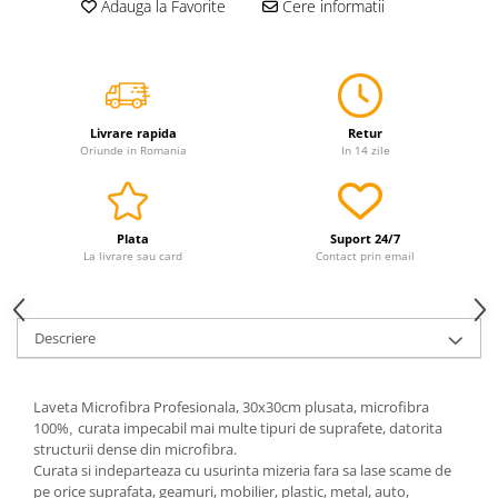
Adauga la Favorite
Cere informatii
Servetele
Sapunuri
Livrare rapida
Retur
Oriunde in Romania
In 14 zile
Plata
Suport 24/7
La livrare sau card
Contact prin email
Descriere
Laveta Microfibra Profesionala, 30x30cm plusata, microfibra
100%
curata impecabil mai multe tipuri de suprafete, datorita
,
structurii dense din microfibra.
Curata si indeparteaza cu usurinta mizeria fara sa lase scame de
pe orice suprafata, geamuri, mobilier, plastic, metal, auto,