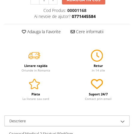
Servetele
Cod Produs:
00001168
Sapunuri
Ai nevoie de ajutor?
0771445584
Adauga la Favorite
Cere informatii
Livrare rapida
Retur
Oriunde in Romania
In 14 zile
Plata
Suport 24/7
La livrare sau card
Contact prin email
Descriere
Cearceaf Medical 2 Straturi 50x60cm