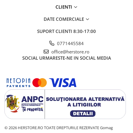
De ce sa alegi cearceaful
CLIENTI
medical din hartie 50x60 cm
DATE COMERCIALE
Cearceaful medical de unica folosinta este alegerea potrivita
pentru orice spatiu unde igiena este esentiala. Ofera protectie,
confort si eficienta in utilizare, fiind adaptat pentru uz profesional
SUPORT CLIENTI
8:30-17:00
intensiv.
Comandati acum Cearceaf Medical 2 Straturi 50x60cm celuloza
0771445584
100% la
Herstore
office@herstore.ro
SOCIAL
URMARESTE-NE IN SOCIAL MEDIA
© 2026 HERSTORE.RO TOATE DREPTURILE REZERVATE
Gomag