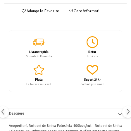
Servetele
Adauga la Favorite
Cere informatii
Sapunuri
Livrare rapida
Retur
Oriunde in Romania
In 14 zile
Plata
Suport 24/7
La livrare sau card
Contact prin email
Descriere
Acoperitori, Botosei de Unica Folosinta 100buc/cut - Botosei de Unica