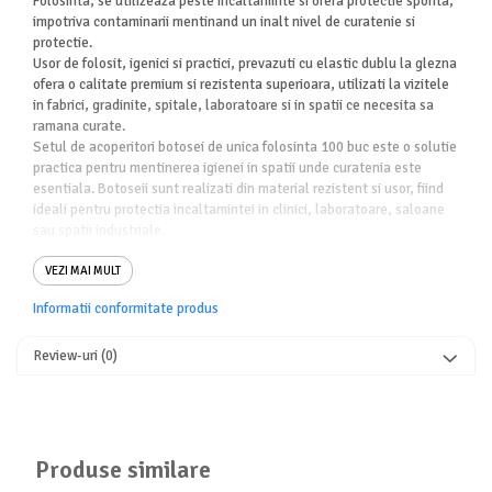
Folosinta, se utilizeaza peste incaltaminte si ofera protectie sporita,
impotriva contaminarii mentinand un inalt nivel de curatenie si
protectie.
Usor de folosit, igenici si practici, prevazuti cu elastic dublu la glezna
ofera o calitate premium si rezistenta superioara, utilizati la vizitele
in fabrici, gradinite, spitale, laboratoare si in spatii ce necesita sa
ramana curate.
Setul de acoperitori botosei de unica folosinta 100 buc este o solutie
practica pentru mentinerea igienei in spatii unde curatenia este
esentiala. Botoseii sunt realizati din material rezistent si usor, fiind
ideali pentru protectia incaltamintei in clinici, laboratoare, saloane
sau spatii industriale.
Acoperitori Botosei de Unica
VEZI MAI MULT
Folosinta 100 buc cutie- Botosi
Informatii conformitate produs
de unica folosinta pentru
protectie si igiena
Review-uri
(0)
Acesti botosei de protectie sunt conceputi pentru utilizare rapida si
confortabila. Elasticul integrat permite fixarea sigura pe
incaltaminte, prevenind alunecarea si oferind protectie eficienta
impotriva murdariei si contaminarii.
Caracteristici principale
Produse similare