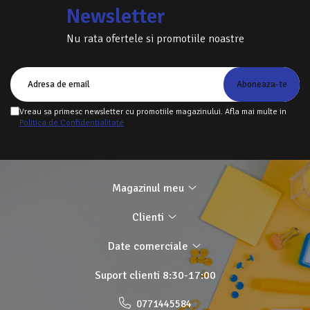
bun raport calitate-pret la He
rstore
.
Newsletter
Nu rata ofertele si promotiile noastre
Vreau sa primesc newsletter cu promotiile magazinului. Afla mai multe in
Politica de Confidentialitate
Magazinul meu
Clienti
Date comerciale
Suport clienti
8:30-17:00
0771445584