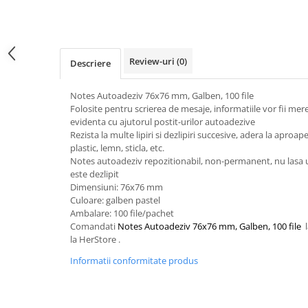
Servetele
Sapunuri
Review-uri
(0)
Descriere
Notes Autoadeziv 76x76 mm, Galben, 100 file
Folosite pentru scrierea de mesaje, informatiile vor fii mere
evidenta cu ajutorul postit-urilor autoadezive
Rezista la multe lipiri si dezlipiri succesive, adera la aproap
plastic, lemn, sticla, etc.
Notes autoadeziv repozitionabil, non-permanent, nu lasa
este dezlipit
Dimensiuni: 76x76 mm
Culoare: galben pastel
Ambalare: 100 file/pachet
Comandati
Notes Autoadeziv 76x76 mm, Galben, 100 file
l
la HerStore .
Informatii conformitate produs