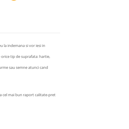
u la indemana si vor iesi in
e orice tip de suprafata: hartie,
 urme sau semne atunci cand
a cel mai bun raport calitate-pret