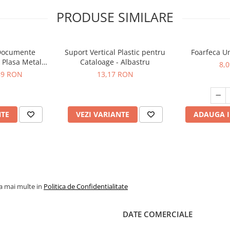
PRODUSE SIMILARE
 Documente
Suport Vertical Plastic pentru
Foarfeca U
 Plasa Metal
Cataloage - Albastru
8,
r
,89 RON
13,17 RON
NTE
VEZI VARIANTE
ADAUGA I
la mai multe in
Politica de Confidentialitate
DATE COMERCIALE