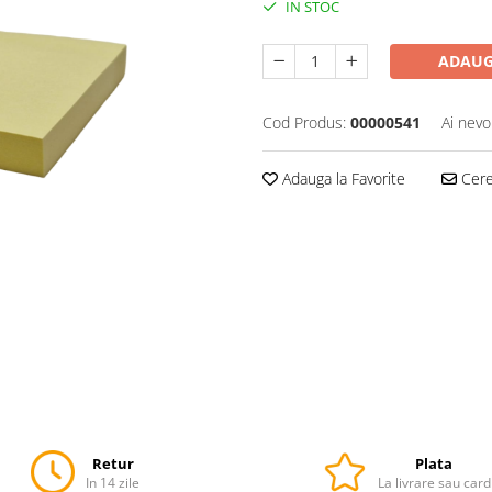
IN STOC
ADAUG
Cod Produs:
00000541
Ai nevo
Adauga la Favorite
Cere 
Retur
Plata
In 14 zile
La livrare sau card