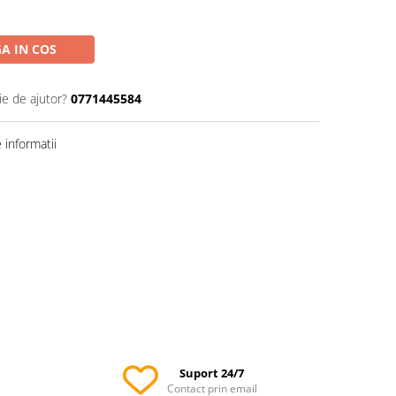
A IN COS
ie de ajutor?
0771445584
informatii
Suport 24/7
Contact prin email