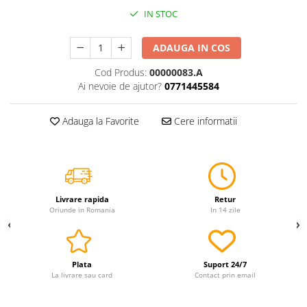
IN STOC
Servetele
Sapunuri
ADAUGA IN COS
Cod Produs:
00000083.A
Ai nevoie de ajutor?
0771445584
Adauga la Favorite
Cere informatii
Livrare rapida
Retur
Oriunde in Romania
In 14 zile
Plata
Suport 24/7
La livrare sau card
Contact prin email