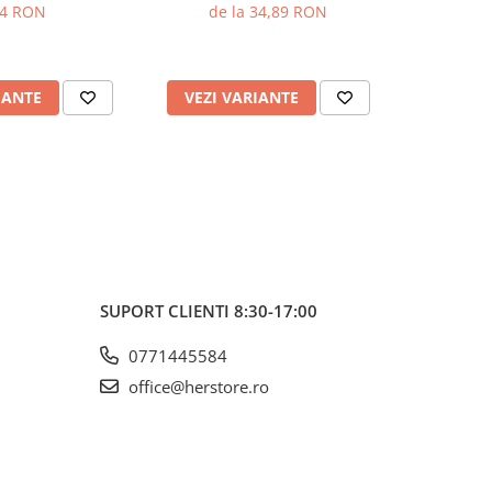
Eher
94 RON
de la 34,89 RON
IANTE
VEZI VARIANTE
VEZI 
SUPORT CLIENTI
8:30-17:00
0771445584
office@herstore.ro