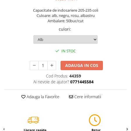
Servetele
Capacitate de indosariere 205-235 coli
Sapunuri
Culoare: alb, negru, rosu, albastru
Ambalare: 50buc/cut
culori
:
IN STOC
ADAUGA IN COS
Cod Produs:
44359
Ai nevoie de ajutor?
0771445584
Adauga la Favorite
Cere informatii
Livrare rapida
Retur