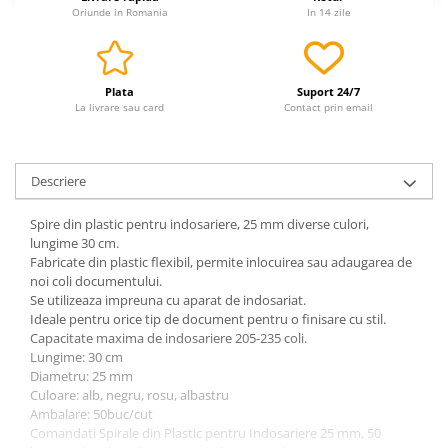
Oriunde in Romania
In 14 zile
Plata
Suport 24/7
La livrare sau card
Contact prin email
Descriere
Spire din plastic pentru indosariere, 25 mm diverse culori,
lungime 30 cm.
Fabricate din plastic flexibil, permite inlocuirea sau adaugarea de
noi coli documentului.
Se utilizeaza impreuna cu aparat de indosariat.
Ideale pentru orice tip de document pentru o finisare cu stil.
Capacitate maxima de indosariere 205-235 coli.
Lungime: 30 cm
Diametru: 25 mm
Culoare: alb, negru, rosu, albastru
Ambalare: 50buc/cut
Comandati Spirale din Plastic pentru Indosariere 25 mm, 50