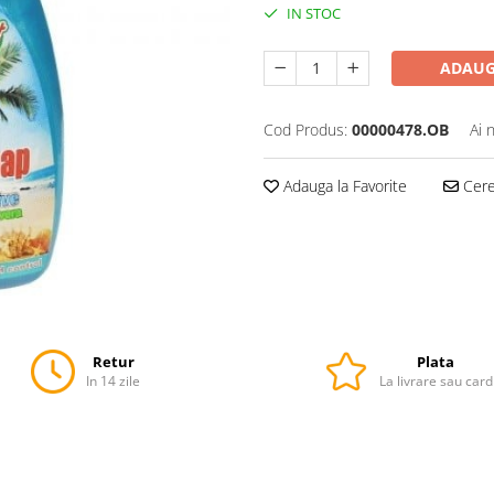
IN STOC
ADAUG
Cod Produs:
00000478.OB
Ai 
Adauga la Favorite
Cere 
Retur
Plata
In 14 zile
La livrare sau card