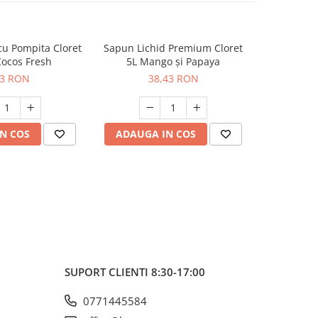
cu Pompita Cloret
Sapun Lichid Premium Cloret
Sapun Lic
ocos Fresh
5L Mango și Papaya
5L O
03 RON
38,43 RON
N COS
ADAUGA IN COS
ADAUG
SUPORT CLIENTI
8:30-17:00
0771445584