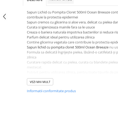
Servetele
Sapun Lichid cu Pompita Cloret 500ml Ocean Breeaze contin
Sapunuri
contribuie la protectia epidermei
Sapun cremos cu glicerina si aloe vera, delicat cu pielea da
Curata si igienizeaza mainile fara sa le usuce
Creaza o bariera naturala impotriva bacteriilor si reduce ri
Parfum delicat ideal pentru utilizarea zilnica
Contine glicerina vegetala care contribuie la protectia epid
Sapun lichid cu pompita cloret 500ml Ocean Breeaze
nu us
Formula sa delicată îngrijește pielea, lăsând-o catifelată și 
zilnica
Curatare rapida delicat cu pielea, curata cu blandete piel
mestecat.
Potrivit pentru utilizarea zilnica, pentru toate tipurile de p
Sapun cremos delicat cu pielea dar eficient impotriva murda
mainile fara sa le usuce.
VEZI MAI MULT
Testat dermatologic
Informatii conformitate produs
Curatare rapida delicat cu pielea
Nu usuca mainile
Arome: Ocean Breeaze
Gramaj: 500ml
Comandati
Sapun Lichid cu Pompita Cloret 500ml Ocean 
aloe vera la cel mai bun raport calitate-pret la HerStore .