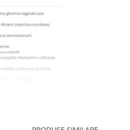
e glicerina vegetala care
r eficient impotriva murdariei,
scul recontaminarii.
ermei.
uca mainile
proaspătă, ideal pentru utilizarea
ea mainilor, parfum de gumă de
iele, nu usuca mainile
riei, curata si igienizeaza
Breeaze
cremos cu glicerina si
PRODUSE SIMILARE