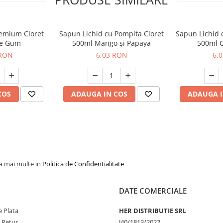
remium Cloret
Sapun Lichid cu Pompita Cloret
Sapun Lichid 
le Gum
500ml Mango și Papaya
500ml C
 RON
6,03 RON
6,
COS
ADAUGA IN COS
ADAUGA I
la mai multe in
Politica de Confidentialitate
DATE COMERCIALE
 Plata
HER DISTRIBUTIE SRL
e Retur
J40/1813/2022