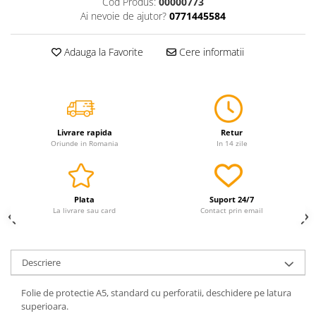
Cod Produs:
00000773
Servetele
Ai nevoie de ajutor?
0771445584
Sapunuri
Adauga la Favorite
Cere informatii
Livrare rapida
Retur
Oriunde in Romania
In 14 zile
Plata
Suport 24/7
La livrare sau card
Contact prin email
Descriere
Folie de protectie A5, standard cu perforatii, deschidere pe latura
superioara.