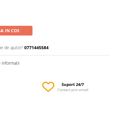
A IN COS
ie de ajutor?
0771445584
informatii
Suport 24/7
Contact prin email