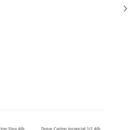
ton Sina Alb
Dosar Carton Incopciat 1/1 Alb
Dosar Cart