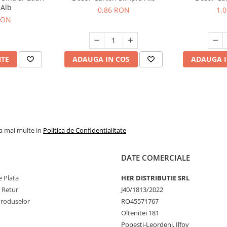
 Alb
0,86 RON
1,
RON
NTE
ADAUGA IN COS
ADAUGA I
la mai multe in
Politica de Confidentialitate
DATE COMERCIALE
 Plata
HER DISTRIBUTIE SRL
e Retur
J40/1813/2022
Produselor
RO45571767
Oltenitei 181
Popesti-Leordeni, Ilfov