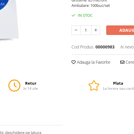
Grosime: 85 microni
Ambalare: 100buc/set
IN STOC
ADAUG
Cod Produs:
00000983
Ai nevo
Adauga la Favorite
Cere 
Retur
Plata
In 14 zile
La livrare sau card
tii, deschidere pe latura