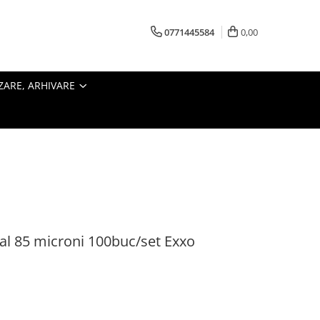
0771445584
0,00
ZARE, ARHIVARE
stal 85 microni 100buc/set Exxo