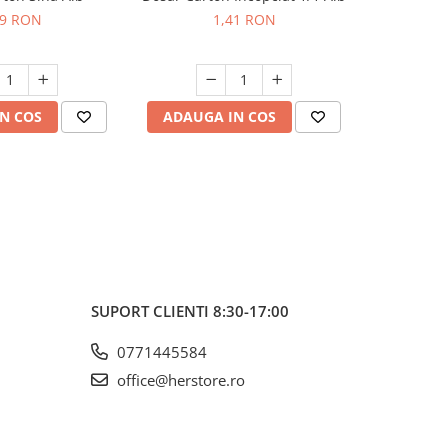
09 RON
1,41 RON
N COS
ADAUGA IN COS
ADAUG
SUPORT CLIENTI
8:30-17:00
0771445584
office@herstore.ro