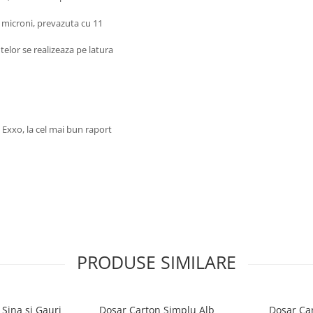
5 microni, prevazuta cu 11
lor se realizeaza pe latura
Exxo, la cel mai bun raport
PRODUSE SIMILARE
 Sina si Gauri
Dosar Carton Simplu Alb
Dosar Car