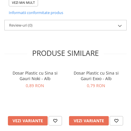
VEZI MAI MULT
Informatii conformitate produs
Comandati Cutie Arhivare 20cm, la cel mai bun raport calitate-
pret la HerStore .
Review-uri
(0)
PRODUSE SIMILARE
Dosar Plastic cu Sina si
Dosar Plastic cu Sina si
Gauri Noki - Alb
Gauri Exxo - Alb
0,89 RON
0,79 RON
VEZI VARIANTE
VEZI VARIANTE