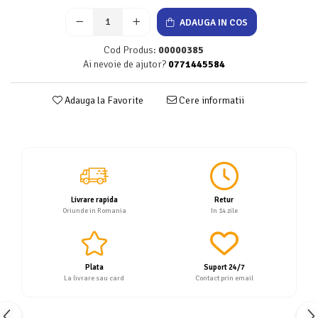
Servetele
ADAUGA IN COS
Sapunuri
Cod Produs:
00000385
Ai nevoie de ajutor?
0771445584
Adauga la Favorite
Cere informatii
Livrare rapida
Retur
Oriunde in Romania
In 14 zile
Plata
Suport 24/7
La livrare sau card
Contact prin email