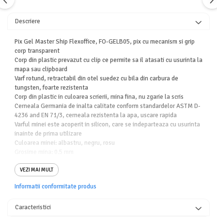
Descriere
Pix Gel Master Ship Flexoffice, FO-GELB05, pix cu mecanism si grip
corp transparent
Corp din plastic prevazut cu clip ce permite sa il atasati cu usurinta la
mapa sau clipboard
Varf rotund, retractabil din otel suedez cu bila din carbura de
tungsten, foarte rezistenta
Corp din plastic in culoarea scrierii, mina fina, nu zgarie la scris
Cerneala Germania de inalta calitate conform standardelor ASTM D-
4236 and EN 71/3, cerneala rezistenta la apa, uscare rapida
Varful minei este acoperit in silicon, care se indeparteaza cu usurinta
inainte de prima utilizare
Culoarea minei: albastru, negru, rosu
Grosime mina: 0.5 mm
Comandati Pix Gel Master Ship Flexoffice, FO-GELB05, la cel mai bun
raport calitate-pret la HerStore .
VEZI MAI MULT
Informatii conformitate produs
Caracteristici