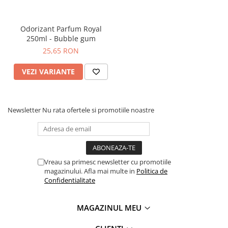
Elimina murdaria de pe maini si suprafete
Nu ataca tesutul epidermic
Pentru uz profesional, in principal in ateliere auto si industrie.
Odorizant Parfum Royal
Gramaj: 400gr
250ml - Bubble gum
Comandati
P
asta abraziva ultra derm
pentru Curatarea Mainilor
25,65 RON
Ultra Derm 400g, la cel mai bun raport calitate-pret la
HerStore .
VEZI VARIANTE
Newsletter
Nu rata ofertele si promotiile noastre
Vreau sa primesc newsletter cu promotiile
magazinului. Afla mai multe in
Politica de
Confidentialitate
MAGAZINUL MEU