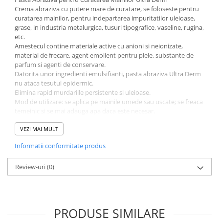
Crema abraziva cu putere mare de curatare, se foloseste pentru
curatarea mainilor, pentru indepartarea impuritatilor uleioase,
grase, in industria metalurgica, tusuri tipografice, vaseline, rugina,
etc.
Amestecul contine materiale active cu anioni si neionizate,
material de frecare, agent emolient pentru piele, substante de
parfum si agenti de conservare.
Datorita unor ingredienti emulsifianti, pasta abraziva Ultra Derm
nu ataca tesutul epidermic.
Elimina rapid murdariile persistente si uleioase.
Mod de utilizare: se aplica pe mainile umede sau uscate; se freaca
temeinic si se mai adauga apa daca este necesar.
Aceasta pasta abraziva Ultra Derm inlocuieste cu succes sapunul
solid care se distribuie muncitorilor in diferite intreprinderi.
VEZI MAI MULT
Contine compusi naturali - ingrediente active
Informatii conformitate produs
Amestecul contine materiale active la suprafata, agent emolient
pentru piele, usor parfumata.
Review-uri
(0)
PRODUSE SIMILARE
Putere mare de curatare