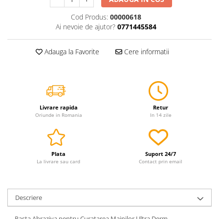
Servetele
Cod Produs:
00000618
Sapunuri
Ai nevoie de ajutor?
0771445584
Adauga la Favorite
Cere informatii
Livrare rapida
Retur
Oriunde in Romania
In 14 zile
Plata
Suport 24/7
La livrare sau card
Contact prin email
Descriere
Pasta Abraziva pentru Curatarea Mainilor Ultra Derm