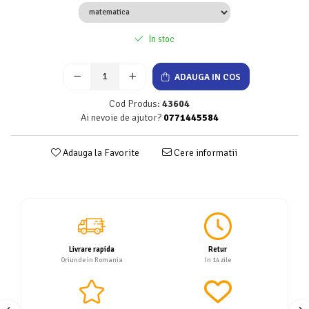
Servetele
Sapunuri
In stoc
ADAUGA IN COS
Cod Produs:
43604
Ai nevoie de ajutor?
0771445584
Adauga la Favorite
Cere informatii
Livrare rapida
Retur
Oriunde in Romania
In 14 zile