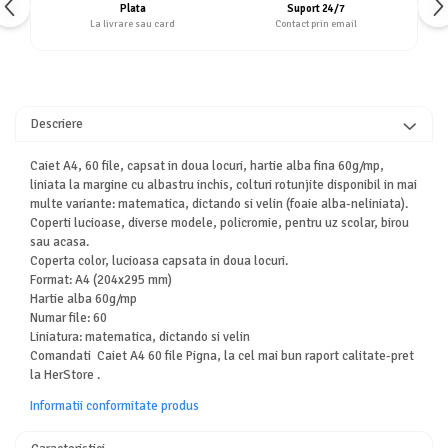
Plata
Suport 24/7
La livrare sau card
Contact prin email
Descriere
Caiet A4, 60 file, capsat in doua locuri, hartie alba fina 60g/mp,
liniata la margine cu albastru inchis, colturi rotunjite disponibil in mai
multe variante: matematica, dictando si velin (foaie alba-neliniata).
Coperti lucioase, diverse modele, policromie, pentru uz scolar, birou
sau acasa.
Coperta color, lucioasa capsata in doua locuri.
Format: A4 (204x295 mm)
Hartie alba 60g/mp
Numar file: 60
Liniatura: matematica, dictando si velin
Comandati Caiet A4 60 file Pigna, la cel mai bun raport calitate-pret
la HerStore .
Informatii conformitate produs