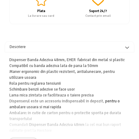
Plata
Suport 24/7
La livrare sau card
Contact prin email
Descriere
Dispenser Banda Adeziva 48mm, EHER fabricat din metal si plastic
Compatibil cu banda adeziva lata de pana la 50mm
Maner ergonomic din plastic rezistent, antialunecare, pentru
utilizare usoara
Rola pentru reglarea tensiunii
Schimbare benzii adezive se face usor
Lama mica zimtata ce faciliteaza o taiere precisa
Dispenserul este un accesoriu indispensabil in depozit,
pentru o
ambalare usoara si mai rapida
Ambalare: in cutie de carton pentru o protectie sporita pe durata
transportului
Comandati
Dispenser Banda Adeziva 48mm
la cel mai bun raport
calitate-pret la Herstore